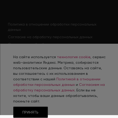
Политика в отношении обработки персональных
данных
Согласие на обработку персональных данных
Согласие на обработку персональных данных
соискателя
Политика использования файлов cookie
На сайте используется
технология cookie
, сервис
web-аналитики Яндекс. Метрика, собираются
Согласие на получение рекламной рассылки
пользовательские данные. Оставаясь на сайте,
вы соглашаетесь с их использованием в
соответствии с нашей
Политикой в отношении
обработки персональных данных
и
Согласием на
Разработка, сопровождение и продвижение сайтов в г. Челябинск
обработку персональных данных
. Если вы не
хотите, чтобы ваши данные обрабатывались,
© 2006-
2026
Интернет-Агентство INTEC
покиньте сайт.
ПРИНЯТЬ