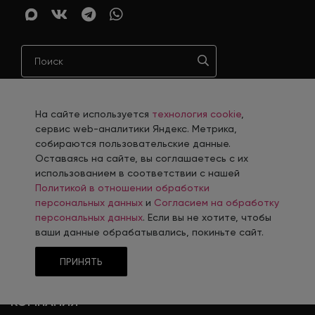
На сайте используется
технология cookie
,
сервис web-аналитики Яндекс. Метрика,
ОФИС
собираются пользовательские данные.
Оставаясь на сайте, вы соглашаетесь с их
Краснодар
использованием в соответствии с нашей
Политикой в отношении обработки
8 (800) 100-45-85
персональных данных
и
Согласием на обработку
ул. Красная, 155/2
персональных данных
. Если вы не хотите, чтобы
ваши данные обрабатывались, покиньте сайт.
Показать еще
ПРИНЯТЬ
КОМПАНИЯ