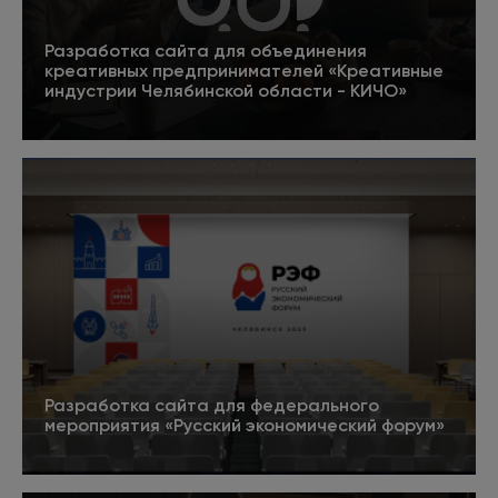
системами.
Разработка сайта для объединения
креативных предпринимателей «Креативные
индустрии Челябинской области - КИЧО»
5
Подробнее
Редактор
Руководит командой копирайтеров. В крупных
проектах привлекает внештатных
специалистов - экспертов в тематике. Цель
команды - создание информативных и
полезных текстов, заточенных под SEO.
Разработка сайта для федерального
мероприятия «Русский экономический форум»
5
Подробнее
Копирайтер