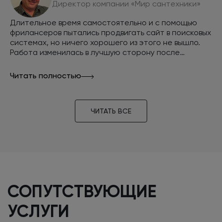
Директор компании «Мир сантехники»
Длительное время самостоятельно и с помощью
фрилансеров пытались продвигать сайт в поисковых
системах, но ничего хорошего из этого не вышло.
Работа изменилась в лучшую сторону после
обращения в компанию INTEC. За
непродолжительное время наш сайт занял верхние
Читать полностью
позиции в поисковых системах, а наш интернет-
магазин стал стабильно приносить прибыль.
ЧИТАТЬ ВСЕ
СОПУТСТВУЮЩИЕ
УСЛУГИ