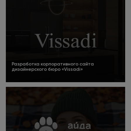
Пишет для проекта оптимизированные тексты
для решения конкретных задач. Если задача -
продвижение в поисковых системах, то
контент оптимизируется под ключевые
запросы (SEO). Для продуктовых страниц
пишем маркетинговые тексты, которые
помогут принять решение о покупке.
Разработка корпоративного сайта
дизайнерского бюро «Vissadi»
Подробнее
Арт-директор
Разрабатывает стилевое оформление сайта с
учетом специфики проекта и фирменного
стиля компании. Руководит командой веб-
дизайнеров, отвечает за качество творческой
работы и сроки ее выполнения. Контролирует
процесс технического воплощения дизайна.