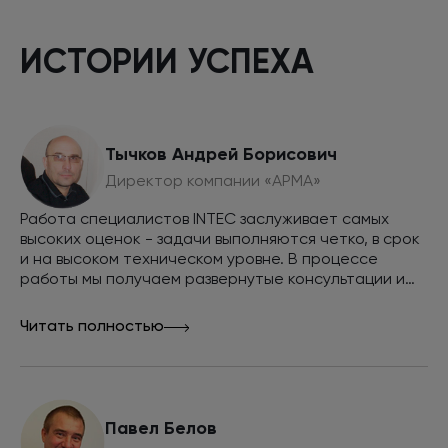
ИСТОРИИ УСПЕХА
Тычков Андрей Борисович
Директор компании «АРМА»
Работа специалистов INTEC заслуживает самых
высоких оценок - задачи выполняются четко, в срок
и на высоком техническом уровне. В процессе
работы мы получаем развернутые консультации и
советы. Совместными усилиями мы смогли вывести
сайт в топ выдачи поисковых систем Яндекс и
Читать полностью
Google по всем интересующим нас запросам и
обеспечить внушительный объем продаж через
сайт, рекомендуем INTEC как эффективную команду
разработчиков и маркетологов.
Павел Белов