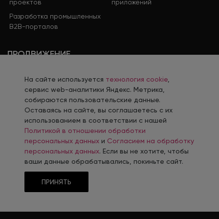
проектов
приложений
Разработка промышленных
B2B-порталов
ПРОДВИЖЕНИЕ
Комплексное продвижение
Контекстная реклама
На сайте используется
технология cookie
,
сервис web-аналитики Яндекс. Метрика,
Продвижение в социальных
Поисковое продвижение
собираются пользовательские данные.
сетях
Оставаясь на сайте, вы соглашаетесь с их
Контент-завод
Промышленный интернет-
использованием в соответствии с нашей
маркетинг
Политикой в отношении обработки
персональных данных
и
Согласием на обработку
Performance-маркетинг
Продвижение на
персональных данных
. Если вы не хотите, чтобы
маркетплейсах
ваши данные обрабатывались, покиньте сайт.
ПРИНЯТЬ