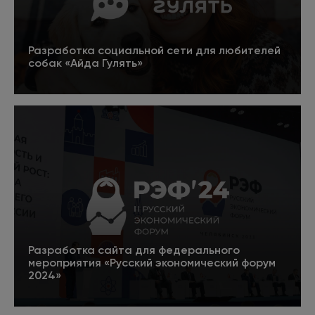
Разработка социальной сети для любителей
собак «Айда Гулять»
5
SEO-аналитик
Подробнее
Изучает посещаемость сайта и тематическую
выдачу, дает рекомендации по улучшению
продающих факторов страниц, чтобы
повысить количество заказов и звонков.
Разработка сайта для федерального
мероприятия «Русский экономический форум
Link-менеджер
2024»
Анализирует ссылочную массу продвигаемого
5
ресурса и конкурентов. Выполняет работы по
Подробнее