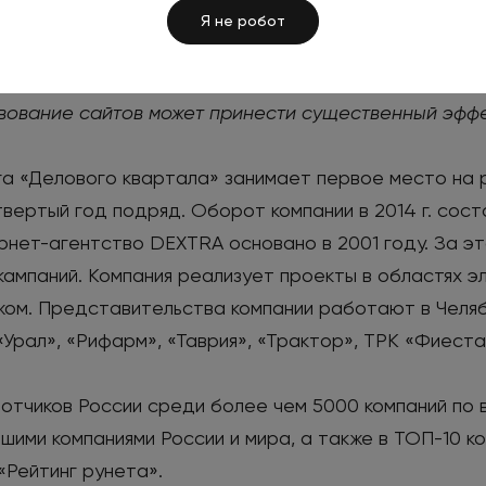
Я не робот
нок, предложив более бюджетные варианты разработ
жке и развитию проектов наших клиентов, так как 
ование сайтов может принести существенный эффе
га «Делового квартала» занимает первое место на 
вертый год подряд. Оборот компании в 2014 г. сост
тернет-агентство DEXTRA основано в 2001 году. За 
ампаний. Компания реализует проекты в областях э
бежом. Представительства компании работают в Челяб
Урал», «Рифарм», «Таврия», «Трактор», ТРК «Фиеста»
отчиков России среди более чем 5000 компаний по 
ими компаниями России и мира, а также в ТОП-10 к
«Рейтинг рунета».