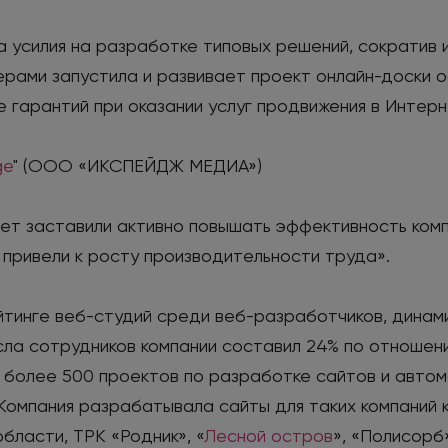
ла усилия на разработке типовых решений, сократив 
рами запустила и развивает проект онлайн-доски о
 гарантий при оказании услуг продвижения в Интерн
ge
" (ООО «ИКСПЕЙДЖ МЕДИА»)
ет заставили активно повышать эффективность комп
привели к росту производительности труда».
тинге веб-студий среди веб-разработчиков, динамик
исла сотрудников компании составил 24% по отношен
а более 500 проектов по разработке сайтов и автома
. Компания разрабатывала сайты для таких компаний
бласти, ТРК «Родник», «
Лесной остров
», «Полисорб»