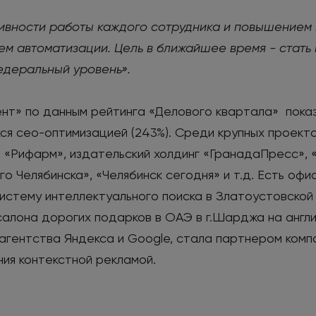
вности работы каждого сотрудника и повышением к
м автоматизации. Цель в ближайшее время - стать 
едеральный уровень».
ент» по данным рейтинга «Делового квартала» пок
я сео-оптимизацией (243%). Среди крупных проекто
ь «Рифарм», издательский холдинг «ГранадаПресс»,
 Челябинска», «Челябинск сегодня» и т.д. Есть офи
систему интеллектуального поиска в Златоустовской
алона дорогих подарков в ОАЭ в г.Шарджа на английс
гентства Яндекса и Google, стала партнером компа
ия контекстной рекламой.