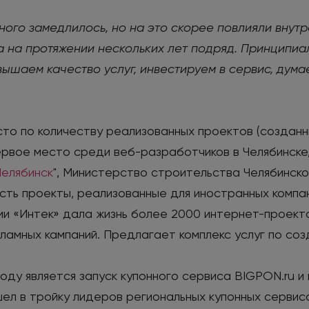
много замедлилось, но на это скорее повлияли внут
 на протяжении нескольких лет подряд. Принципиал
ышаем качество услуг, инвестируем в сервис, дум
то по количеству реализованных проектов (созданн
первое место среди веб-разработчиков в Челябинске
елябинск
", Министерство строительства Челябинской
 Есть проекты, реализованные для иностранных компа
ии «Интек» дала жизнь более 2000 интернет-проект
ламных кампаний. Предлагает комплекс услуг по со
ду является запуск купонного сервиса BIGPON.ru и 
ел в тройку лидеров региональных купонных сервис