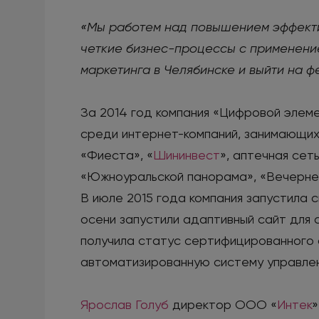
«Мы работем над повышением эффекти
четкие бизнес-процессы с применение
маркетинга в Челябинске и выйти на ф
За 2014 год компания «Цифровой элем
среди интернет-компаний, занимающихс
«Фиеста», «
Шининвест
», аптечная сет
«Южноуральской панорама», «Вечернего
В июле 2015 года компания запустила 
осени запустили адаптивный сайт для с
получила статус сертифицированного а
автоматизированную систему управлен
Ярослав Голуб
директор ООО «
Интек
»