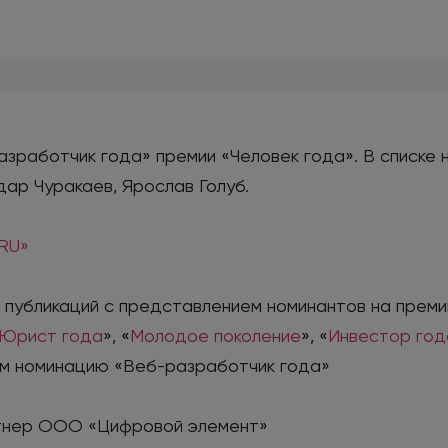
работчик года» премии «Человек года». В списке н
дар Чуракаев, Ярослав Голуб.
.RU»
публикаций с представлением номинантов на преми
Юрист года
», «
Молодое поколение
», «
Инвестор год
ем номинацию «Веб-разработчик года»
ртнер ООО «Цифровой элемент»