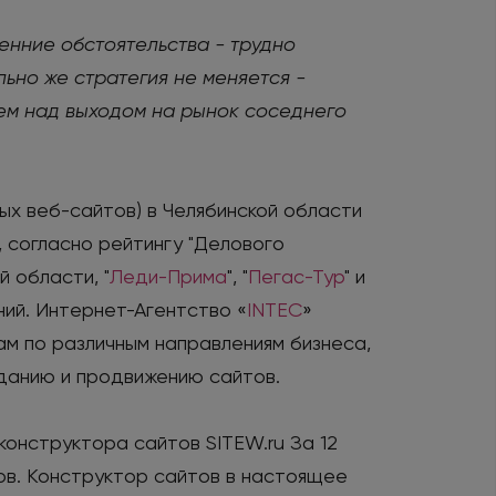
ренние обстоятельства - трудно
ьно же стратегия не меняется -
аем над выходом на рынок соседнего
ых веб-сайтов) в Челябинской области
, согласно рейтингу "Делового
 области, "
Леди-Прима
", "
Пегас-Тур
" и
ний. Интернет-Агентство «
INTEC
»
ам по различным направлениям бизнеса,
зданию и продвижению сайтов.
конструктора сайтов SITEW.ru За 12
ов. Конструктор сайтов в настоящее