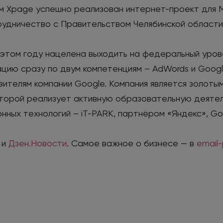
ом Xpage успешно реализован интернет-проект для 
рудничество с Правительством Челябинской области
в этом году нацелена выходить на федеральный уро
ию сразу по двум компетенциям – AdWords и Google
ителям компании Google. Компания является золот
оторой реализует активную образовательную деятел
ых технологий – iT-PARK, партнёром «Яндекс», Goog
и
Дзен.Новости
. Самое важное о бизнесе — в
email