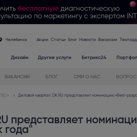
Челябинск
Акции
Статьи
Блог
Новости
Вакансии
Техподд
е
Дизайн
Другие услуги
Битрикс24
Портфо
ВАКАНСИИ
БЛОГ
СМИ О НАС
ВОПРОС
NTEC»
Деловой квартал: DK.RU представляет номинацию «Веб-разра
RU представляет номинац
 года"