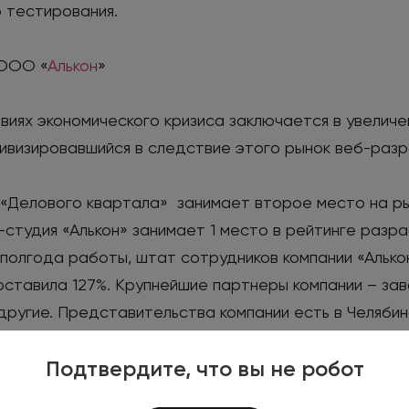
 тестирования.
 ООО «
Алькон
»
виях экономического кризиса заключается в увеличе
визировавшийся в следствие этого рынок веб-разра
а «Делового квартала» занимает второе место на ры
-студия «Алькон» занимает 1 место в рейтинге разр
е полгода работы, штат сотрудников компании «Альк
составила 127%. Крупнейшие партнеры компании – зав
 другие. Представительства компании есть в Челябин
нии стало создание специализированной линейки ша
Подтвердите, что вы не робот
тор ООО Dextra