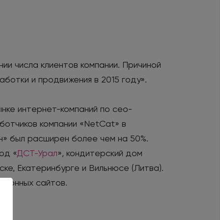
нии числа клиентов компании. Причиной
ботки и продвижения в 2015 году».
нке интернет-компаний по сео-
аботчиков компании «NetCat» в
он» был расширен более чем на 50%.
од «
ДСТ-Урал
», кондитерский дом
ске, Екатеринбурге и Вильнюсе (Литва).
блонных сайтов.