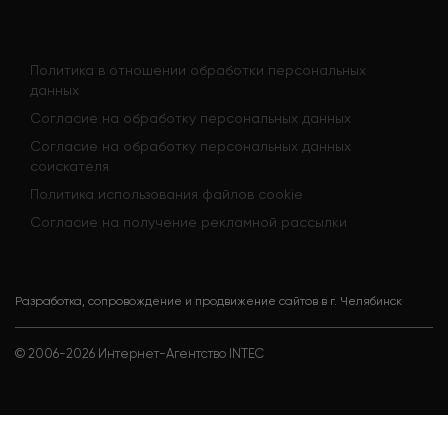
Политика в отношении обработки персональных
данных
Согласие на обработку персональных данных
Согласие на обработку персональных данных
соискателя
Политика использования файлов cookie
Согласие на получение рекламной рассылки
Разработка, сопровождение и продвижение сайтов в г. Челябинск
© 2006-
2026
Интернет-Агентство INTEC