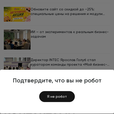
Обновите сайт со скидкой до −25%:
специальные цены на решения и модули
INTEC в августе
ИИ — от экспериментов к реальным бизнес-
задачам
Директор INTEC Ярослав Голуб стал
куратором команды проекта «Мой бизнес-
кемп 2026»
Подтвердите, что вы не робот
Я не робот
ВРЕМЯ ОБМЕНЯТЬСЯ