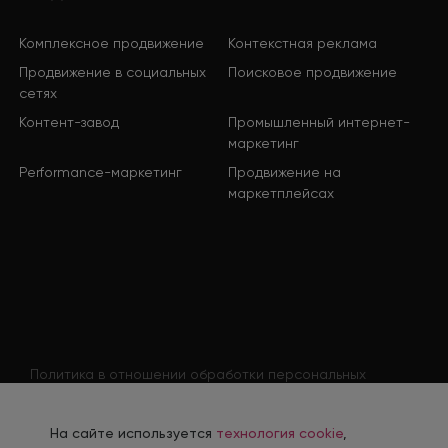
Комплексное продвижение
Контекстная реклама
Продвижение в социальных
Поисковое продвижение
сетях
Контент-завод
Промышленный интернет-
маркетинг
Performance-маркетинг
Продвижение на
маркетплейсах
Политика в отношении обработки персональных
данных
Согласие на обработку персональных данных
На сайте используется
технология cookie
,