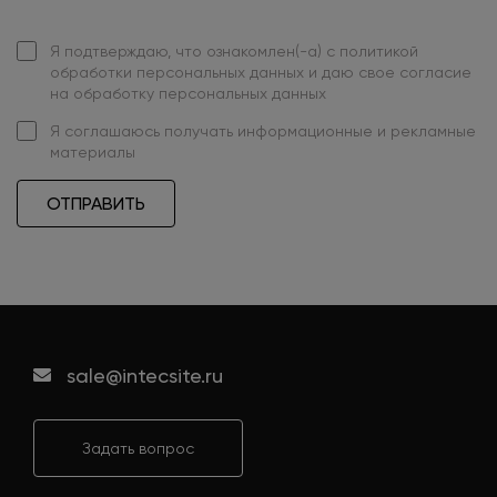
Я подтверждаю, что ознакомлен(-а) с
политикой
обработки персональных данных
и даю свое
согласие
на обработку персональных данных
Я
соглашаюсь
получать информационные и рекламные
материалы
ОТПРАВИТЬ
sale@intecsite.ru
Задать вопрос