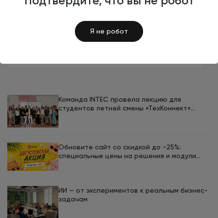
Подтвердите, что вы не робот
Компания INTEC стала партнером бизнес-
нетворкинга
Я не робот
28 мая 2025
Команда INTEC провела лекцию для
студентов летней смены «ТехКоннект»
ЮУрГУ
Обновите сайт со скидкой до −25%:
специальные цены на решения и модули
INTEC в августе
ИИ — от экспериментов к реальным бизнес-
задачам