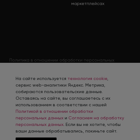
маркетплейсах
Политика в отношении обработки персональных
данных
Согласие на обработку персональных данных
На сайте используется
технология cookie
,
Согласие на обработку персональных данных
сервис web-аналитики Яндекс. Метрика,
соискателя
собираются пользовательские данные.
Оставаясь на сайте, вы соглашаетесь с их
Политика использования файлов cookie
использованием в соответствии с нашей
Согласие на получение рекламной рассылки
Политикой в отношении обработки
персональных данных
и
Согласием на обработку
персональных данных
. Если вы не хотите, чтобы
ваши данные обрабатывались, покиньте сайт.
Разработка, сопровождение и продвижение сайтов в г. Челябинск