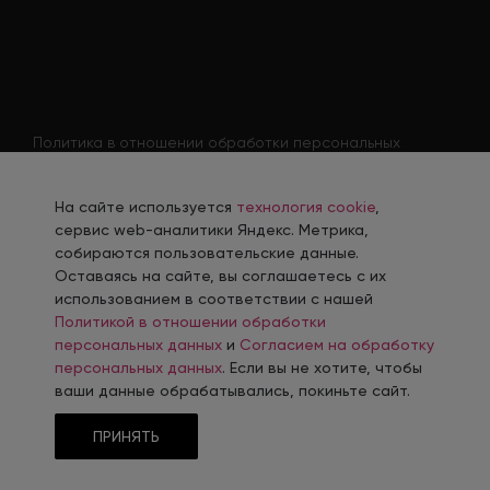
Политика в отношении обработки персональных
данных
Согласие на обработку персональных данных
На сайте используется
технология cookie
,
Согласие на обработку персональных данных
сервис web-аналитики Яндекс. Метрика,
соискателя
собираются пользовательские данные.
Оставаясь на сайте, вы соглашаетесь с их
Политика использования файлов cookie
использованием в соответствии с нашей
Согласие на получение рекламной рассылки
Политикой в отношении обработки
персональных данных
и
Согласием на обработку
персональных данных
. Если вы не хотите, чтобы
ваши данные обрабатывались, покиньте сайт.
Разработка, сопровождение и продвижение сайтов в г. Челябинск
ПРИНЯТЬ
© 2006-
2026
Интернет-Агентство INTEC