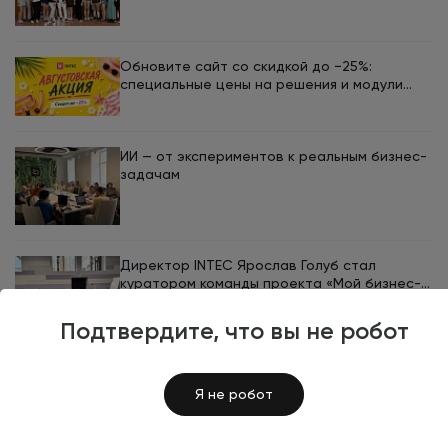
ЮУрГУ
Обновите сайт со скидкой до −25%:
специальные цены на решения и модули
INTEC в августе
ИИ — от экспериментов к реальным бизнес-
задачам
Директор INTEC Ярослав Голуб стал
куратором команды проекта «Мой бизнес-
кемп 2026»
Подтвердите, что вы не робот
Я не робот