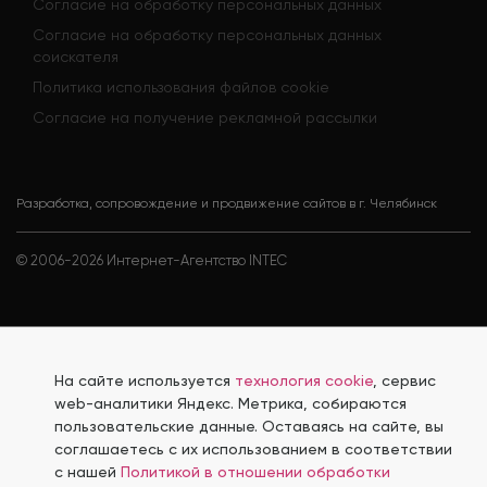
Согласие на обработку персональных данных
Согласие на обработку персональных данных
соискателя
Политика использования файлов cookie
Согласие на получение рекламной рассылки
Разработка, сопровождение и продвижение сайтов в г. Челябинск
© 2006-
2026
Интернет-Агентство INTEC
На сайте используется
технология cookie
, сервис
web-аналитики Яндекс. Метрика, собираются
пользовательские данные. Оставаясь на сайте, вы
соглашаетесь с их использованием в соответствии
с нашей
Политикой в отношении обработки