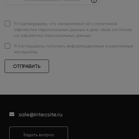
Я подтверждаю, что ознакомлен(-а) с
политикой
обработки персональных данных
и даю свое
согласие
на обработку персональных данных
Я
соглашаюсь
получать информационные и рекламные
материалы
ОТПРАВИТЬ
sale@intecsite.ru
Задать вопрос