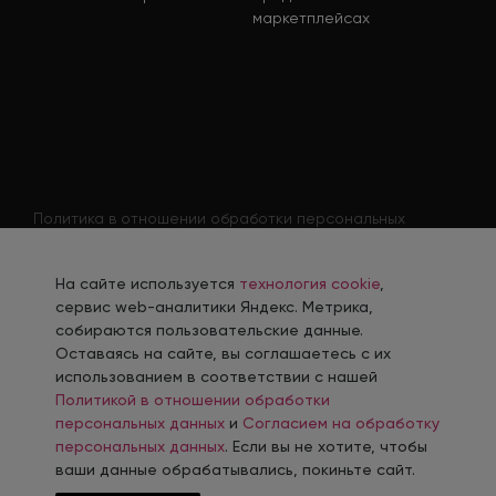
маркетплейсах
Политика в отношении обработки персональных
данных
Согласие на обработку персональных данных
На сайте используется
технология cookie
,
Согласие на обработку персональных данных
сервис web-аналитики Яндекс. Метрика,
соискателя
собираются пользовательские данные.
Оставаясь на сайте, вы соглашаетесь с их
Политика использования файлов cookie
использованием в соответствии с нашей
Согласие на получение рекламной рассылки
Политикой в отношении обработки
персональных данных
и
Согласием на обработку
персональных данных
. Если вы не хотите, чтобы
ваши данные обрабатывались, покиньте сайт.
Разработка, сопровождение и продвижение сайтов в г. Челябинск