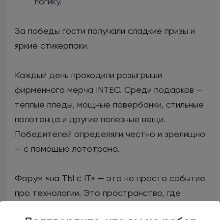
логику.
За победы гости получали сладкие призы и
яркие стикерпаки.
Каждый день проходили розыгрыши
фирменного мерча INTEC. Среди подарков —
тёплые пледы, мощные повербанки, стильные
полотенца и другие полезные вещи.
Победителей определяли честно и зрелищно
— с помощью лототрона.
Форум «на ТЫ с IT» — это не просто событие
про технологии. Это пространство, где
формируется новая профессиональная