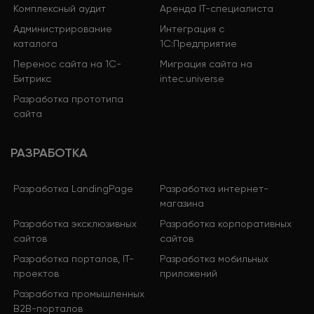
Комплексный аудит
Аренда IT-специалиста
Администрирование
Интеграция с
каталога
1С:Предприятие
Перенос сайта на 1С-
Миграция сайта на
Битрикс
intec.universe
Разработка прототипа
сайта
РАЗРАБОТКА
Разработка LandingPage
Разработка интернет-
магазина
Разработка эксклюзивных
Разработка корпоративных
сайтов
сайтов
Разработка порталов, IT-
Разработка мобильных
проектов
приложений
Разработка промышленных
B2B-порталов