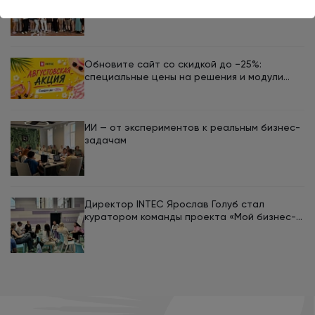
студентов летней смены «ТехКоннект»
ЮУрГУ
Обновите сайт со скидкой до −25%:
специальные цены на решения и модули
INTEC в августе
ИИ — от экспериментов к реальным бизнес-
задачам
Директор INTEC Ярослав Голуб стал
куратором команды проекта «Мой бизнес-
кемп 2026»