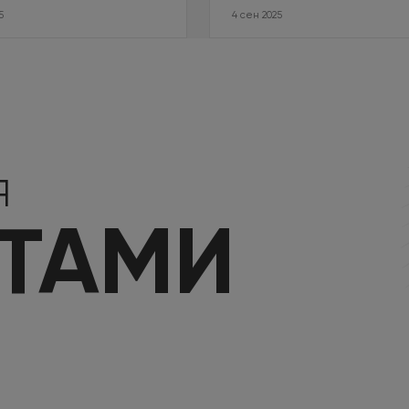
5
4 сен 2025
Я
КТАМИ