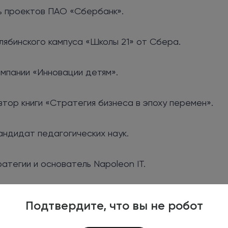
ь проектов ПАО «Сбербанк».
лябинского кампуса «Школы 21» от Сбера.
мпании «Инновации детям».
втор книги «Стратегия бизнеса в эпоху перемен».
андидат педагогических наук.
атегии и основатель Napoleon IT.
истемы профессионального развития специалистов в
Подтвердите, что вы не робот