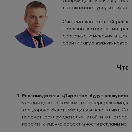
Добрый день. Меня зовут Ярос
лет оказывает услуги в сфере
Система контекстной реклам
помощью которого мы реша
серьезные изменения в диза
обойти такую важную новость
Что
Рекламодатели «Директа» будут конкуриров
указаны цены за позиции, то теперь рекламода
тем дороже будет обходиться цена клика. Сам
поможет рекламодателям отойти от стереот
перейти к оценке эффективности рекламы на о