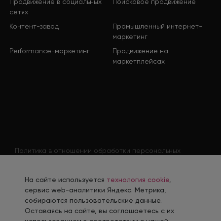
Продвижение в социальных
Поисковое продвижение
сетях
Контент-завод
Промышленный интернет-
маркетинг
Performance-маркетинг
Продвижение на
маркетплейсах
Политика в отношении обработки персональных
данных
Согласие на обработку персональных данных
На сайте используется
технология cookie
,
Согласие на обработку персональных данных
сервис web-аналитики Яндекс. Метрика,
соискателя
собираются пользовательские данные.
Оставаясь на сайте, вы соглашаетесь с их
Политика использования файлов cookie