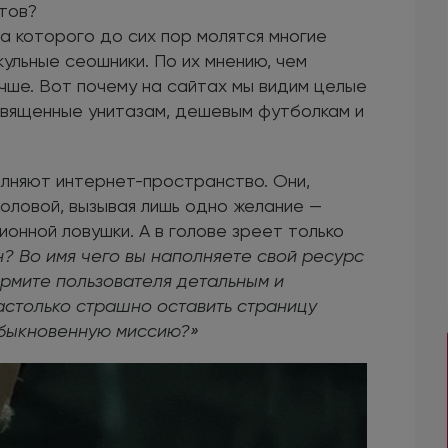
стов?
на которого до сих пор молятся многие
ульные сеошники. По их мнению, чем
чше. Вот почему на сайтах мы видим целые
освященные унитазам, дешевым футболкам и
лняют интернет-пространство. Они,
головой, вызывая лишь одно желание —
онной ловушки. А в голове зреет только
? Во имя чего вы наполняете свой ресурс
рмите пользователя детальным и
астолько страшно оставить страницу
обыкновенную миссию?»