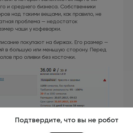
го и среднего бизнеса. Собственники
ров над такими вещами, как правило, не
ратная проблема — недостаток
азмер чаши у кофеварки.
писание покупают на биржах. Его размер —
ний в большую или меньшую сторону. Перед
олов про оливки без косточки.
Подтвердите, что вы не робот
К примеру, хотят разместить на сайте