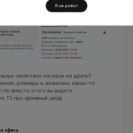
ель для ощипывания домашней птицы. Вы
Я не робот
а история?
альных свойствах насадок на дрель?
ионал, размеры и, возможно, какую-то
! Но вместо этого вы видите
по ТЗ про архивный шкаф: