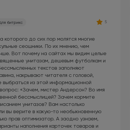
5
для битрикс
на которого до сих пор молятся многие
ульные сеошники. По их мнению, чем
чше. Вот почему на сайтах мы видим целые
освященные унитазам, дешевым футболкам и
 бессмысленных текстов заполняют
авина, накрывают читателя с головой,
е выбраться из этой информационной
 вопрос: «Зачем, мистер Андерсон? Во имя
овенной бессмыслицей? Зачем кормите
писанием унитазов? Вам настолько
ли вы верите в какую-то необыкновенную
ко прав оптимизатор. А заодно узнаем,
рианты наполнения карточек товаров и