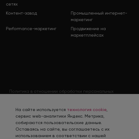
сетях
Контент-завод
Промышленный интернет-
маркетинг
Performance-маркетинг
Продвижение на
маркетплейсах
Политика в отношении обработки персональных
данных
Согласие на обработку персональных данных
На сайте используется
технология cookie
,
Согласие на обработку персональных данных
сервис web-аналитики Яндекс. Метрика,
соискателя
собираются пользовательские данные.
Оставаясь на сайте, вы соглашаетесь с их
Политика использования файлов cookie
использованием в соответствии с нашей
Согласие на получение рекламной рассылки