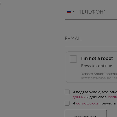
в
Россия
+7
Я подтверждаю, что озн
данных
и даю свое
согл
Я
соглашаюсь
получать