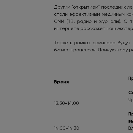
Другим "открытием" последних ле
стали эффективным медийным ка
СМИ (ТВ, радио и журналы). О т
интернете расскажет наш экспе
Также в рамках семинара будут 
бизнес процессов. Данную тему 
П
Время
С
Я
13.30-14.00
П
в
14.00-14.30
В