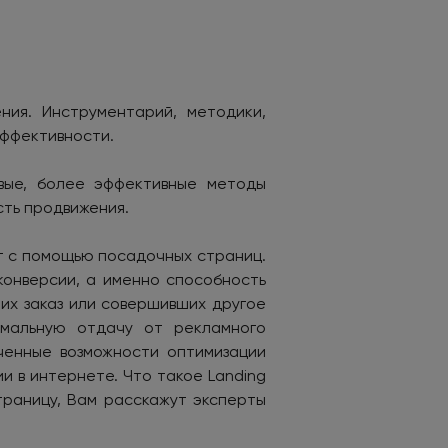
ния. Инструментарий, методики,
эффективности.
овые, более эффективные методы
сть продвижения.
г с помощью посадочных страниц.
конверсии, а именно способность
их заказ или совершивших другое
имальную отдачу от рекламного
ченные возможности оптимизации
ии в интернете. Что такое
Landing
траницу, Вам расскажут эксперты