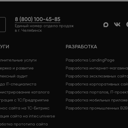
8 (800) 100-45-85
Единый номер отдела продаж
в г. Челябинск
УГИ
РАЗРАБОТКА
лнительные услуги
Разработка LandingPage
ержка и развитие
Разработка интернет-магазина
лексный аудит
Разработка эксклюзивных сайт
да IT-специалиста
Разработка корпоративных сай
нистрирование каталога
Разработка порталов, IT-проек
грация с 1С:Предприятие
Разработка мобильных приложе
нос сайта на 1С-Битрикс
Разработка промышленных B2B
ация сайта на intec.universe
аботка прототипа сайта