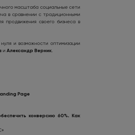
личного масштаба социальные сети
ча в сравнении с традиционными
ля продвижения своего бизнеса в
 нуля и возможности оптимизации
а
и
Александр Верник
.
anding
Page
обеспечить конверсию 60%. Как
C»