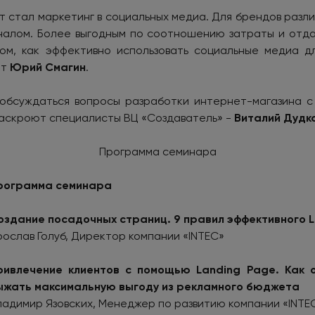
т стал маркетинг в социальных медиа. Для брендов раз
налом. Более выгодным по соотношению затраты и отда
ом, как эффективно использовать социальные медиа д
рт
Юрий Смагин
.
обсуждаться вопросы разработки интернет-магазина с
раскроют специалисты ВЦ «Создаватель» -
Виталий Дудк
Программа семинара
рограмма семинара
оздание посадочных страниц. 9 правил эффективного
L
рослав Голуб, Директор компании «INTEC»
ривлечение клиентов с помощью
Landing
Page
. Как 
ыжать максимальную выгоду из рекламного бюджета
ладимир Язовских, Менеджер по развитию компании «INTE