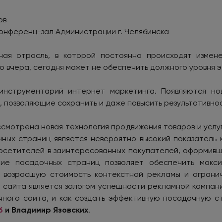
ов
 конференц-зал Администрации г. Челябинска
ая отрасль, в которой постоянно происходят измене
но вчера, сегодня может не обеспечить должного уровня 
инструментарий интернет маркетинга. Появляются н
, позволяющие сохранить и даже повысить результативно
смотрена новая технология продвижения товаров и услу
ых страниц является невероятно высокий показатель 
осетителей в заинтересованных покупателей, оформивш
ание посадочных страниц позволяет обеспечить макс
 возросшую стоимость контекстной рекламы и ограни
и сайта является залогом успешности рекламной кампан
чного сайта, и как создать эффективную посадочную с
б
и Владимир Язовских
.