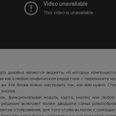
ра дизайна являются виджеты, из которых компонуютс
 же как в любом графическом редакторе — переносите ну
 же эти блоки можно настроить так, как вам нужно. От
 кнопок.
ок, функциональный модуль, карта, кнопка или любой
 решение включает более двадцати самых разнообразн
иантов отображения, для того чтобы вы могли с помощью
 Если вам вдруг будет недостаточно тех виджетов, кото