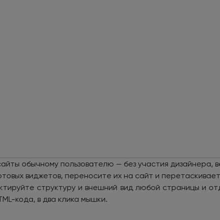
сайты обычному пользователю — без участия дизайнера, 
готовых виджетов, переносите их на сайт и перетаскивае
актируйте структуру и внешний вид любой страницы и от
TML-кода, в два клика мышки.