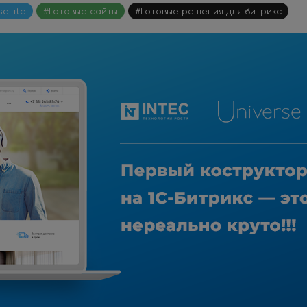
seLite
#Готовые сайты
#Готовые решения для битрикс