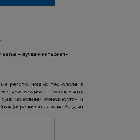
.
niverse — лучший интернет-
ние революционных технологий в
ески невозможное — реализовать
 функциональным возможностям и
ов (перечислять я их не буду, вы