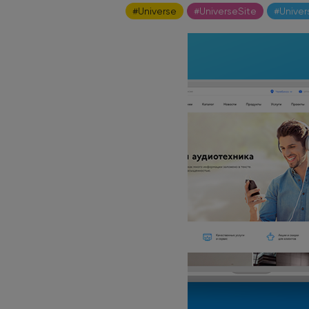
#Universe
#UniverseSite
#Univer