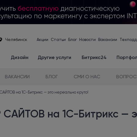
Челябинск
Акции
Статьи
Блог
Новости
Вакансии
Техподд
е
Дизайн
Другие услуги
Битрикс24
Портфо
ВАКАНСИИ
БЛОГ
СМИ О НАС
ВОПРОС
АЙТОВ на 1С-Битрикс — это нереально круто!
САЙТОВ на 1С-Битрикс — эт