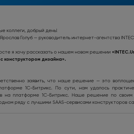
е коллеги, добрый день!
 Ярослав Голуб — руководитель интернет-агентства INTEC
осте я хочу рассказать о нашем новом решении
«INTEC.U
 с конструктором дизайна».
ветственно заявить, что наше решение — это воплоще
атформе 1С-Битрикс. По сути, нам удалось практич
в на платформе 1С-Битрикс. Наше решение по своим
одном ряду с лучшими SAAS-сервисами конструкторов сайт