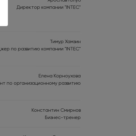
Директор компании "INTEC"
Тимур Хамзин
жер по развитию компании "INTEC"
Елена Корноухова
нт по организационному развитию
Константин Смирнов
Бизнес-тренер