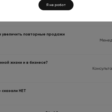
Я не робот
изнесе
 и увеличить повторные продажи
Менед
нной жизни и в бизнесе?
Консульта
 сказали НЕТ