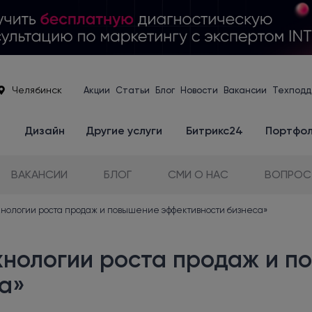
Челябинск
Акции
Статьи
Блог
Новости
Вакансии
Техподд
е
Дизайн
Другие услуги
Битрикс24
Портфо
ВАКАНСИИ
БЛОГ
СМИ О НАС
ВОПРОС
хнологии роста продаж и повышение эффективности бизнеса»
хнологии роста продаж и 
а»