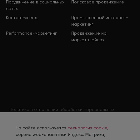
Продвижение в социальных
Поисковое продвижение
сетях
Контент-завод
Промышленный интернет-
маркетинг
Performance-маркетинг
Продвижение на
маркетплейсах
Политика в отношении обработки персональных
данных
Согласие на обработку персональных данных
На сайте используется
технология cookie
,
Согласие на обработку персональных данных
сервис web-аналитики Яндекс. Метрика,
соискателя