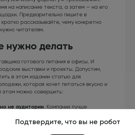
мя на написание текста, а затем — на его
ощадки. Предварительно пишите в
 кратко рассказывайте, чему конкретно
 нужно читателям.
не нужно делать
авщика готового питания в офисы. И
родские выставки и проекты. Допустим,
ить в этом издании статью для
олодежи, которая хочет питаться вкусно и
и этом можно совершить:
 но не аудитории
. Компании лучше
 на соответствующей площадке с
Подтвердите, что вы не робот
татьями-рассуждениями, которые не
ыслей авторов и их экспертность. Для