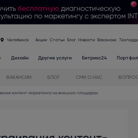
Челябинск
Акции
Статьи
Блог
Новости
Вакансии
Техподд
е
Дизайн
Другие услуги
Битрикс24
Портфол
ВАКАНСИИ
БЛОГ
СМИ О НАС
ВОПРОС
вания контент-маркетинга на внешних площадках
раивания контент-