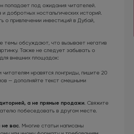
он попадает под ожидания читателей.
в и добротных ностальгических историй.
ь о привлечении инвестиций в Дубай,
ие темы обсуждают, что вызывает негатив
артинку. Также не следует забывать о
 для внешних площадок:
ли читателям нравятся лонгриды, пишите 20
емов — дополняйте текст смешными
диторией, а не прямые продажи
. Свяжите
ателю побеседовать в другом месте.
 не вас
. Многие статьи написаны
ому или иному формату и требованиям.