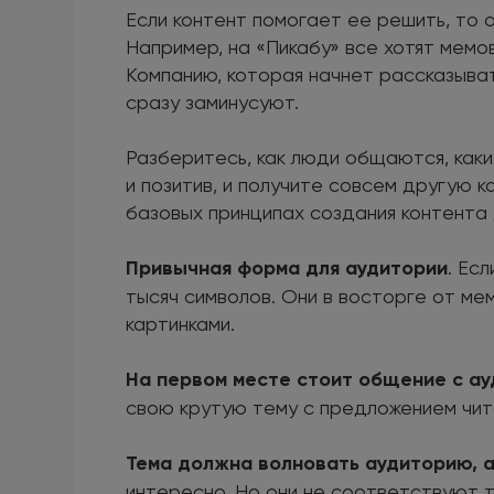
Если контент помогает ее решить, то 
Например, на «Пикабу» все хотят мемо
Компанию, которая начнет рассказыват
сразу заминусуют.
Разберитесь, как люди общаются, как
и позитив, и получите совсем другую к
базовых принципах создания контента
Привычная форма для аудитории
. Ес
тысяч символов. Они в восторге от м
картинками.
На первом месте стоит общение с ау
свою крутую тему с предложением чит
Тема должна волновать аудиторию, а
интересно. Но они не соответствуют т