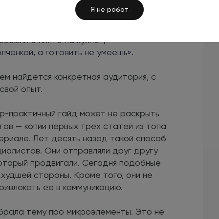
Я не робот
ет офисным работникам»;
абыли о плите на кухне»;
олченкой, а готовить не умеешь».
тем найдется конкретная аудитория, с
свой опыт.
ер-практичный гайд может не раскрыть
тов — копии первых трех статей из топа
ериале. Лет десять назад такой способ
иалистов. Они отправляли друг другу
 который продвигали. Сегодня подобные
худшей стороны. Кроме того, они не
ивлекать ее в коммуникацию.
ыбрала тему про микроэлементы. Это не