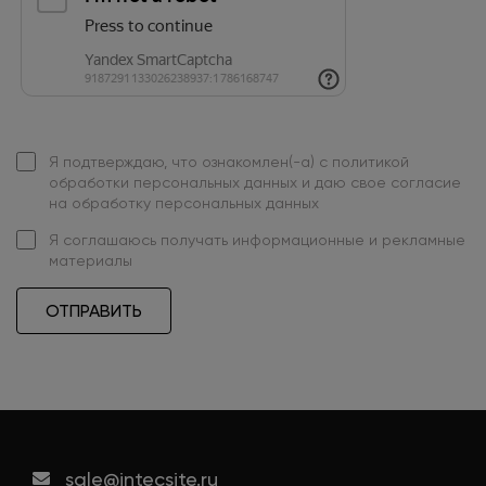
Я подтверждаю, что ознакомлен(-а) с
политикой
обработки персональных данных
и даю свое
согласие
на обработку персональных данных
Я
соглашаюсь
получать информационные и рекламные
материалы
ОТПРАВИТЬ
sale@intecsite.ru