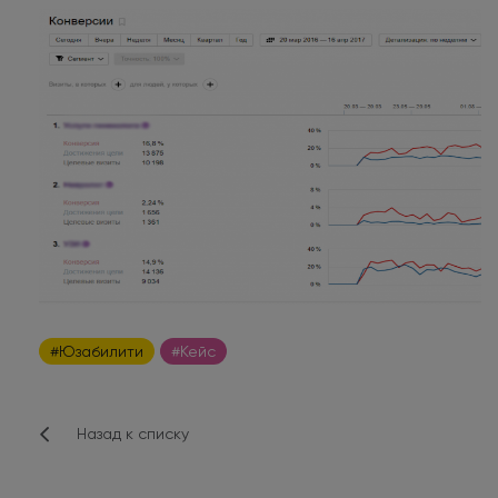
#Юзабилити
#Кейс
Назад к списку