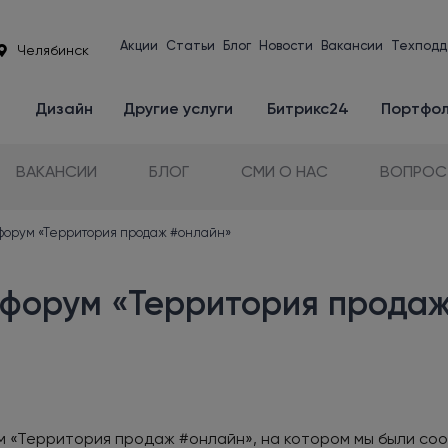
Акции
Статьи
Блог
Новости
Вакансии
Техподд
Челябинск
е
Дизайн
Другие услуги
Битрикс24
Портфо
ВАКАНСИИ
БЛОГ
СМИ О НАС
ВОПРОС
форум «Территория продаж #онлайн»
 форум «Территория прода
 «Территория продаж #онлайн», на котором мы были соо