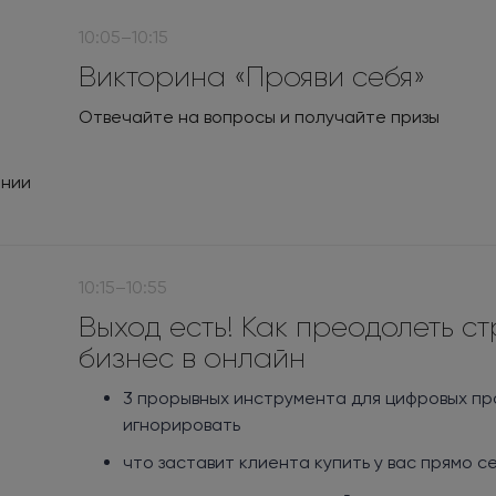
10:05–10:15
Викторина «Прояви себя»
Отвечайте на вопросы и получайте призы
ании
10:15–10:55
Выход есть! Как преодолеть с
бизнес в онлайн
3 прорывных инструмента для цифровых пр
игнорировать
что заставит клиента купить у вас прямо се