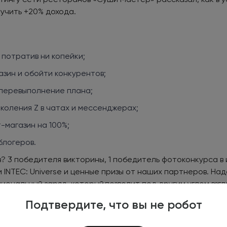
учить +20% дохода.
 потратив ни копейки;
зин и обойти конкурентов;
 перевыполнение плана;
коления Z в чатах и мессенджерах;
-магазин на 100%;
блогеров.
ов? 3 победителя викторины, 1 победитель фотоконкурса 
 INTEC: Universe и ценные призы от наших партнеров. На
ональный заряд, который позволит под другим углом взгл
Подтвердите, что вы не робот