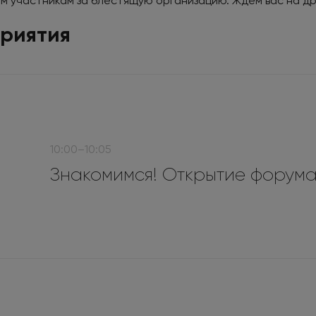
сем участникам за блестящую организацию. Ждем вас на д
риятия
10:00–10:05
Знакомимся! Открытие форум