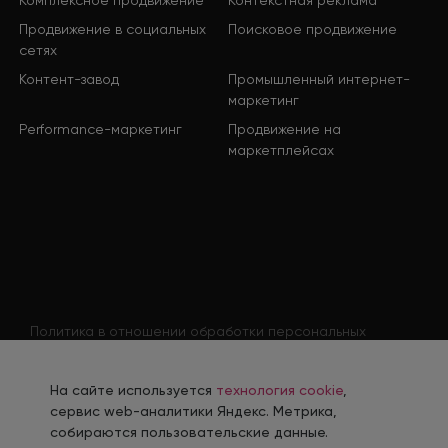
Продвижение в социальных
Поисковое продвижение
сетях
Контент-завод
Промышленный интернет-
маркетинг
Performance-маркетинг
Продвижение на
маркетплейсах
Политика в отношении обработки персональных
данных
Согласие на обработку персональных данных
На сайте используется
технология cookie
,
Согласие на обработку персональных данных
сервис web-аналитики Яндекс. Метрика,
соискателя
собираются пользовательские данные.