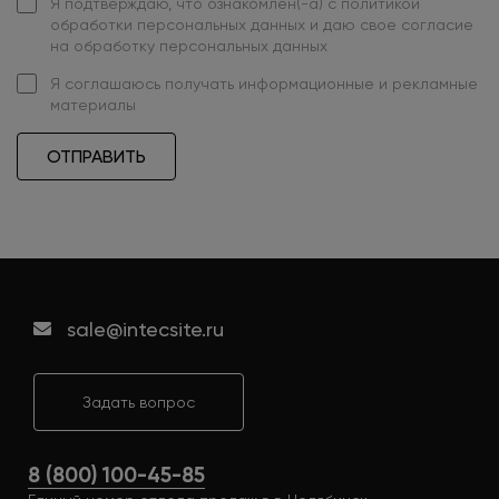
Я подтверждаю, что ознакомлен(-а) с
политикой
обработки персональных данных
и даю свое
согласие
на обработку персональных данных
Я
соглашаюсь
получать информационные и рекламные
материалы
ОТПРАВИТЬ
sale@intecsite.ru
Задать вопрос
8 (800) 100-45-85