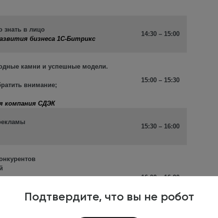
о знать в лицо
14:30 – 15:00
развития бизнеса 1С-Битрикс
дводные камни и успешные модели
.
15:00 – 15:30
обратить внимание;
я компания CДЭК
 рекламы
15:30 – 16:00
конкурентов
ий
 популярным
16:00 – 16:20
Подтвердите, что вы не робот
ела продаж Создаватель