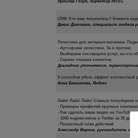
Ярослав Голуб, директор INTEC
CRM: Кто ваш покупатель? Клиента над
Денис Донченко, специалист отдела 
Логистика для интернет-магазина. По
- Аутсорсинг логистики. За и против;
- Выбираем поставщика услуг, на что 
- Сервис глазами клиентов.
Докладчик уточняется, транспортна
9 способов убить эффект контекстной
Анна Банникова, Яндекс
Лайк! Лайк! Лайк! Станьте популярнее 
- Примеры профилей крупных компан
- Как сделать ваше видео на YouTube
- 1000 подписчиков в Twitter за 30 дней
- Пошаговый план действий
Александр Верник, руководитель отд