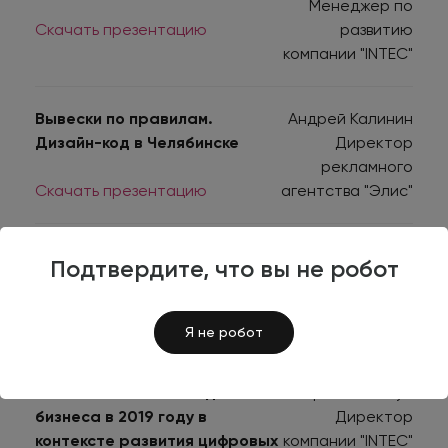
Менеджер по
Скачать презентацию
развитию
компании "INTEC"
Вывески по правилам.
Андрей Калинин
Дизайн-код в Челябинске
Директор
рекламного
Скачать презентацию
агентства "Элис"
Как начать бизнес в Китае
Андрей Коган
Подтвердите, что вы не робот
Эксперт по
Скачать презентацию
бизнесу с
Китаем
Я не робот
Риски и возможности для
Ярослав Голуб
бизнеса в 2019 году в
Директор
контексте развития цифровых
компании "INTEC"