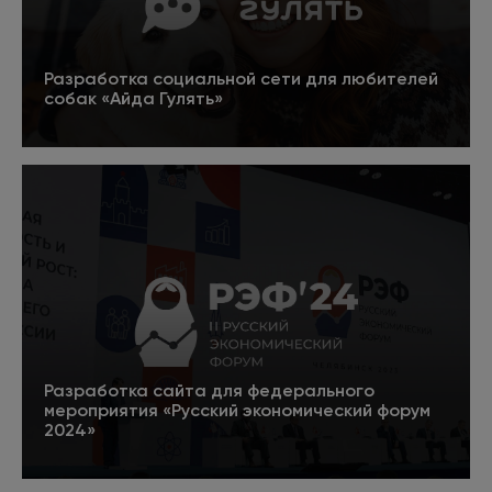
Разработка социальной сети для любителей
собак «Айда Гулять»
5
SEO-аналитик
Подробнее
Изучает посещаемость сайта и тематическую
выдачу, дает рекомендации по улучшению
продающих факторов страниц, чтобы
повысить количество заказов и звонков.
Разработка сайта для федерального
мероприятия «Русский экономический форум
Link-менеджер
2024»
Анализирует ссылочную массу продвигаемого
5
ресурса и конкурентов. Выполняет работы по
Подробнее