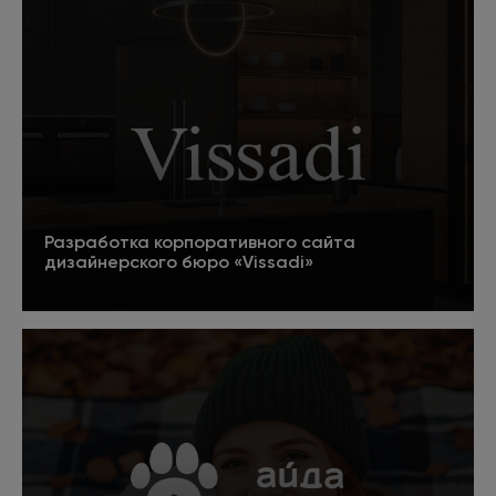
Пишет для проекта оптимизированные тексты
для решения конкретных задач. Если задача -
продвижение в поисковых системах, то
контент оптимизируется под ключевые
запросы (SEO). Для продуктовых страниц
пишем маркетинговые тексты, которые
помогут принять решение о покупке.
Разработка корпоративного сайта
дизайнерского бюро «Vissadi»
Подробнее
Арт-директор
Разрабатывает стилевое оформление сайта с
учетом специфики проекта и фирменного
стиля компании. Руководит командой веб-
дизайнеров, отвечает за качество творческой
работы и сроки ее выполнения. Контролирует
процесс технического воплощения дизайна.