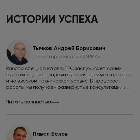
ИСТОРИИ УСПЕХА
Тычков Андрей Борисович
Директор компании «АРМА»
Работа специалистов INTEC заслуживает самых
высоких оценок - задачи выполняются четко, в срок
и на высоком техническом уровне. В процессе
работы мы получаем развернутые консультации и
советы. Совместными усилиями мы смогли вывести
сайт в топ выдачи поисковых систем Яндекс и
Читать полностью
Google по всем интересующим нас запросам и
обеспечить внушительный объем продаж через
сайт, рекомендуем INTEC как эффективную команду
разработчиков и маркетологов.
Павел Белов