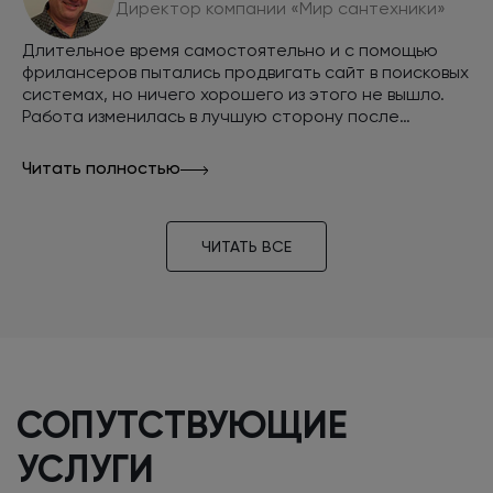
Директор компании «Мир сантехники»
Длительное время самостоятельно и с помощью
фрилансеров пытались продвигать сайт в поисковых
системах, но ничего хорошего из этого не вышло.
Работа изменилась в лучшую сторону после
обращения в компанию INTEC. За
непродолжительное время наш сайт занял верхние
Читать полностью
позиции в поисковых системах, а наш интернет-
магазин стал стабильно приносить прибыль.
ЧИТАТЬ ВСЕ
СОПУТСТВУЮЩИЕ
УСЛУГИ