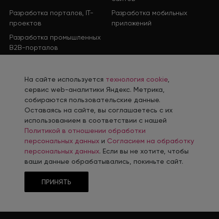
Разработка порталов, IT-
Разработка мобильных
проектов
приложений
Разработка промышленных
B2B-порталов
ПРОДВИЖЕНИЕ
На сайте используется
технология cookie
,
сервис web-аналитики Яндекс. Метрика,
Комплексное продвижение
Контекстная реклама
собираются пользовательские данные.
Оставаясь на сайте, вы соглашаетесь с их
Продвижение в социальных
Поисковое продвижение
использованием в соответствии с нашей
сетях
Политикой в отношении обработки
Контент-завод
Промышленный интернет-
персональных данных
и
Согласием на обработку
маркетинг
персональных данных
. Если вы не хотите, чтобы
ваши данные обрабатывались, покиньте сайт.
Performance-маркетинг
Продвижение на
маркетплейсах
ПРИНЯТЬ