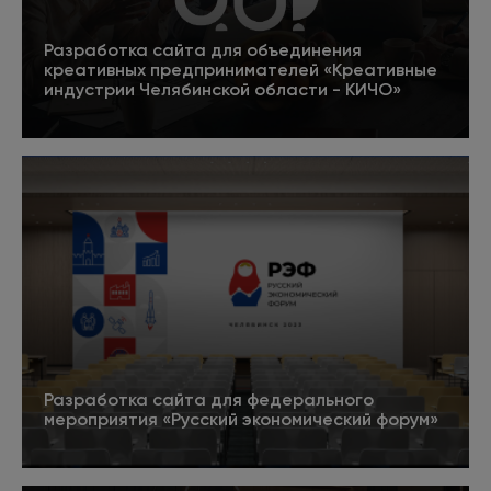
системами.
Разработка сайта для объединения
креативных предпринимателей «Креативные
индустрии Челябинской области - КИЧО»
5
Подробнее
Редактор
Руководит командой копирайтеров. В крупных
проектах привлекает внештатных
специалистов - экспертов в тематике. Цель
команды - создание информативных и
полезных текстов, заточенных под SEO.
Разработка сайта для федерального
мероприятия «Русский экономический форум»
5
Подробнее
Копирайтер