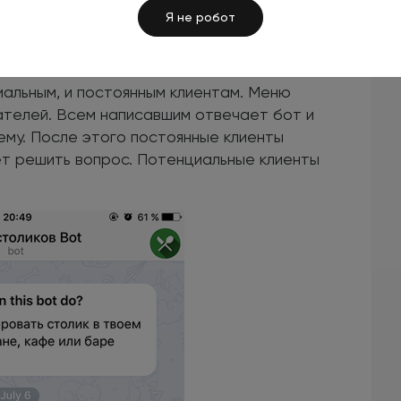
ния виджетов
Я не робот
иджетов на сайтах разных сфер бизнеса.
иальным, и постоянным клиентам. Меню
телей. Всем написавшим отвечает бот и
му. После этого постоянные клиенты
ет решить вопрос. Потенциальные клиенты