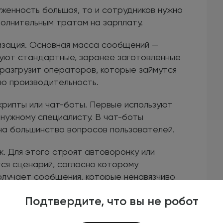
женность большая, то и сотрудников нужно
олнительным тратам на зарплату.
зация. Основная масса сообщений —
дуют стандартные, заранее заготовленные
 разгрузит операторов, которые займутся
ою производительность.
рипты или чат-боты. Первые используют
 нужному специалисту. В чат-боты
на большинство вопросов пользователей.
. Для этого строят автоворонку или
ся сценарий, согласно которому
олучает сообщения, которые ненавязчиво
 автоворонка совмещается с чат-ботом,
Подтвердите, что вы не робот
я из ответов пользователя.