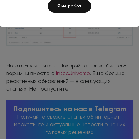
Я не робот
На этом у меня все. Покоряйте новые бизнес-
вершины вместе с
IntecUniverse
. Еще больше
реактивных обновлений — в следующих
статьях. Не пропустите!
Подпишитесь на нас в Telegram
Получайте свежие статьи об интернет-
маркетинге и актуальные новости о наших
готовых решениях