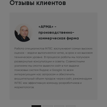
Отзывы клиентов
«АРМА» -
производственно-
коммерческая фирма
Работа специалистов INTEC заслуживает самых высоких
Дли
оценок - задачи выполняются четко, в срок и на высоком
фри
техническом уровне. В процессе работы мы получаем
сис
развернутые консультации и советы. Совместными
Раб
усилиями мы смогли вывести сайт в топ выдачи
в к
поисковых систем Яндекс и Google по всем
сай
интересующим нас запросам и обеспечить
наш
внушительный объем продаж через сайт, рекомендуем
при
INTEC как эффективную команду разработчиков и
маркетологов.