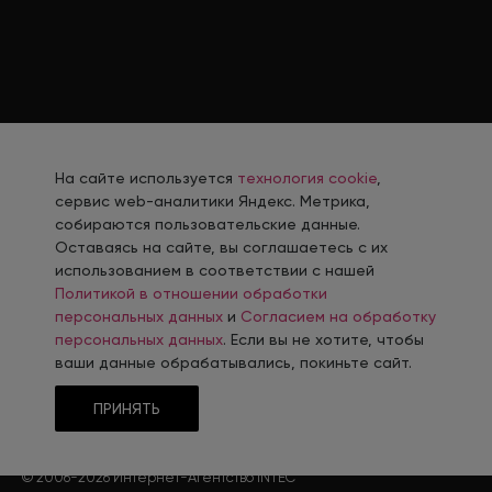
Политика в отношении обработки персональных
На сайте используется
технология cookie
,
данных
сервис web-аналитики Яндекс. Метрика,
Согласие на обработку персональных данных
собираются пользовательские данные.
Оставаясь на сайте, вы соглашаетесь с их
Согласие на обработку персональных данных
использованием в соответствии с нашей
соискателя
Политикой в отношении обработки
Политика использования файлов cookie
персональных данных
и
Согласием на обработку
Согласие на получение рекламной рассылки
персональных данных
. Если вы не хотите, чтобы
ваши данные обрабатывались, покиньте сайт.
ПРИНЯТЬ
Разработка, сопровождение и продвижение сайтов в г. Челябинск
© 2006-
2026
Интернет-Агентство INTEC