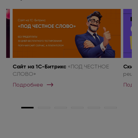
о
Сайт на 1С-Битрикс
«ПОД ЧЕСТНОЕ
Скид
СЛОВО»
реше
Подробнее
Подр