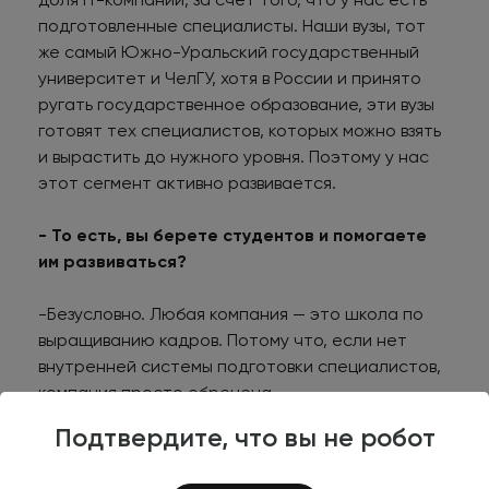
подготовленные специалисты. Наши вузы, тот
же самый Южно-Уральский государственный
университет и ЧелГУ, хотя в России и принято
ругать государственное образование, эти вузы
готовят тех специалистов, которых можно взять
и вырастить до нужного уровня. Поэтому у нас
этот сегмент активно развивается.
- То есть, вы берете студентов и помогаете
им развиваться?
-Безусловно. Любая компания — это школа по
выращиванию кадров. Потому что, если нет
внутренней системы подготовки специалистов,
компания просто обречена.
Подтвердите, что вы не робот