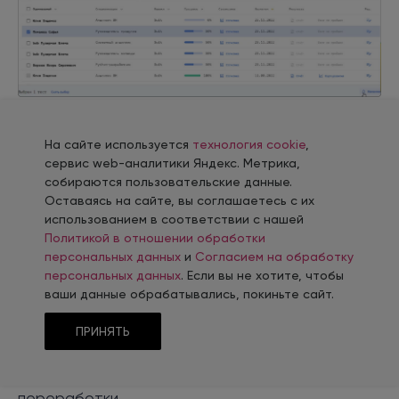
Функционал:
На сайте используется
технология cookie
,
сервис web-аналитики Яндекс. Метрика,
С помощью конструктора позволяет создать
собираются пользовательские данные.
профили должности на основе 200 готовых
Оставаясь на сайте, вы соглашаетесь с их
шаблонов.
использованием в соответствии с нашей
Политикой в отношении обработки
Проводит оценку персонала методом «360
персональных данных
и
Согласием на обработку
градусов», пульс-опросы.
персональных данных
. Если вы не хотите, чтобы
Предлагает готовые решения для анализа
ваши данные обрабатывались, покиньте сайт.
степени удовлетворенности, вовлеченности,
выгорания и лояльности сотрудников.
ПРИНЯТЬ
Исследует внутреннюю коммуникацию и
анализирует ход трудового дня, фиксирует
переработки.