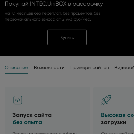
Покупай INTEC.UniBOX в рассрочку
на 10 месяцев без переплат, без процентов, без
первоначального взноса от 2 993 руб/мес.
Купить
Описание
Возможности
Примеры сайтов
Видеоо
Запуск сайта
Высокая ск
без опыта
загрузки
Решение позволяет любому
Отклик сайта 