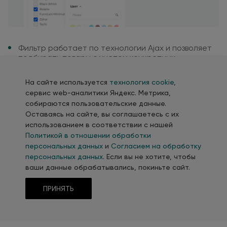
Фильтр работает
по технологии
Ajax
и позволяет
подбирать
товары
с учетом
конкретных
требований без перезагрузки
страницы
На сайте используется
технология cookie
,
сервис web-аналитики Яндекс. Метрика,
собираются пользовательские данные.
Оставаясь на сайте, вы соглашаетесь с их
Карточка товара
использованием в соответствии с нашей
Политикой в отношении обработки
адаптируется
под любую
персональных данных
и
Согласием на обработку
тематику
персональных данных
. Если вы не хотите, чтобы
ваши данные обрабатывались, покиньте сайт.
Карточка товара создана
в соответствии
с самыми
строгими стандартами юзабилити
и веб-дизайна,
чтобы быть максимально понятной
и удобной
ПРИНЯТЬ
для посетителей
и
обеспечить
максимальную
конверсию