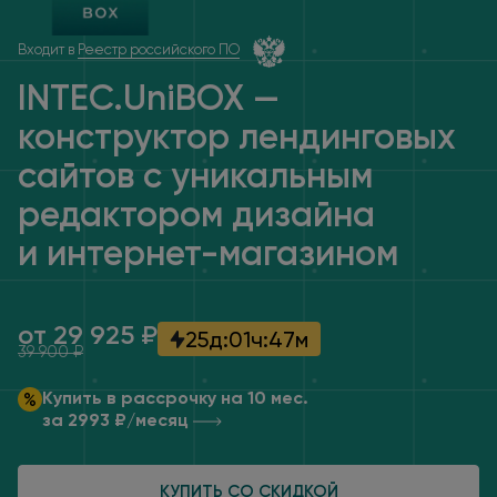
Входит в
Реестр российского ПО
INTEC.UniBOX —
конструктор лендинговых
сайтов
с уникальным
редактором дизайна
и интернет
-магазином
от 29 925 ₽
25
д
:
01
ч
:
47
м
39 900 ₽
Купить в рассрочку на 10 мес.
за 2993 ₽/месяц
КУПИТЬ СО СКИДКОЙ