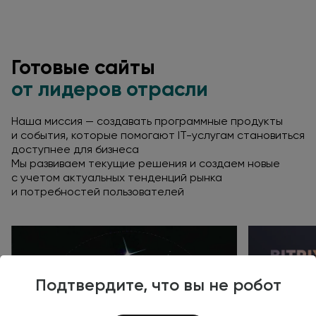
Готовые сайты
от лидеров
отрасли
Наша миссия — создавать программные продукты
и события,
которые помогают IT-услугам становиться
доступнее
для бизнеса
Мы развиваем текущие решения
и создаем
новые
с учетом
актуальных тенденций рынка
и потребностей
пользователей
Подтвердите, что вы не робот