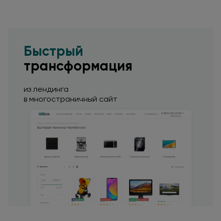
Быстрый
трансформация
из лендинга
в многостраничный
сайт