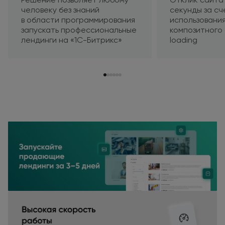
человеку
без знаний
секунды
за сч
в области
программирования
использовани
запускать профессиональные
композитного
лендинги
на «1C-Битрикс»
loading