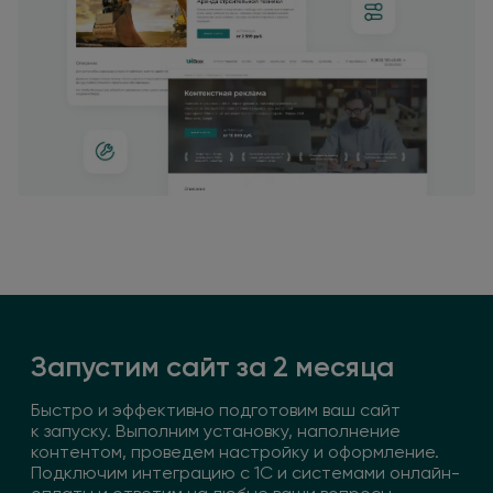
Запустим сайт
за 2
месяца
Быстро
и эффективно
подготовим ваш сайт
к запуску
. Выполним установку, наполнение
контентом, проведем настройку
и оформление
.
Подключим интеграцию
с 1С
и системами
онлайн-