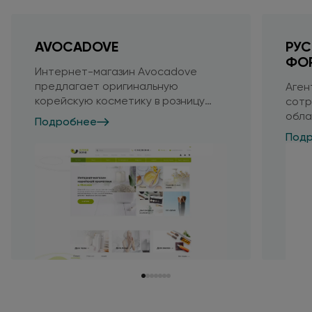
AVOCADOVE
РУ
ФО
Интернет-магазин Avocadove
предлагает оригинальную
Аген
корейскую косметику
в розницу
сотр
по оптовым
ценам
обла
Подробнее
подг
Под
прое