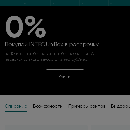
0%
Покупай INTEC.UniBox в рассрочку
на 10 месяцев без переплат, без процентов, без
первоначального взноса от 2 993 руб/мес.
Купить
Описание
Возможности
Примеры сайтов
Видеоо