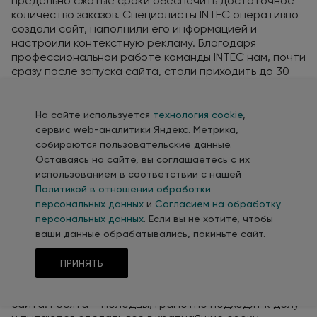
предельно сжатые сроки обеспечить достаточное
количество заказов. Специалисты INTEC оперативно
создали сайт, наполнили его информацией и
настроили контекстную рекламу. Благодаря
профессиональной работе команды INTEC нам, почти
сразу после запуска сайта, стали приходить до 30
заявок в день на установку и монтаж окон. Этого
количества заказов нам хватило для того, чтобы
встать на ноги и окрепнуть. Сейчас сайт и
На сайте используется
технология cookie
,
контекстная реклама являются для нас основным
сервис web-аналитики Яндекс. Метрика,
источником привлечения клиентов. Благодарим
собираются пользовательские данные.
INTEC за качественную и профессиональную работу.
Оставаясь на сайте, вы соглашаетесь с их
использованием в соответствии с нашей
Александр Трофименко
генеральный директор компании «Тех-АС»
Политикой в отношении обработки
персональных данных
и
Согласием на обработку
Наша компания занимается оборудованием и
персональных данных
. Если вы не хотите, чтобы
инструментом для автосервиса. Более пяти лет
ваши данные обрабатывались, покиньте сайт.
назад мы обратились в INTEC. Подход ребят нас
очень порадовал, мы заключили с ними договор. С
ПРИНЯТЬ
тех пор уже порядка более пяти лет мы с ними
сотрудничаем в плане продвижения и наполнения
сайта. Ребята – молодцы, грамотно подходят к делу