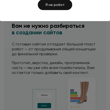
Я не робот
Вам
не нужно
разбираться
в создании
сайтов
С готовым сайтом отпадает большой пласт
работ —
от продумывания
общей концепции
до финальной
проверки.
Прототип, верстка, дизайн, программная
часть — мы уже обо всем позаботились. Вам
остается только добавить свой контент.