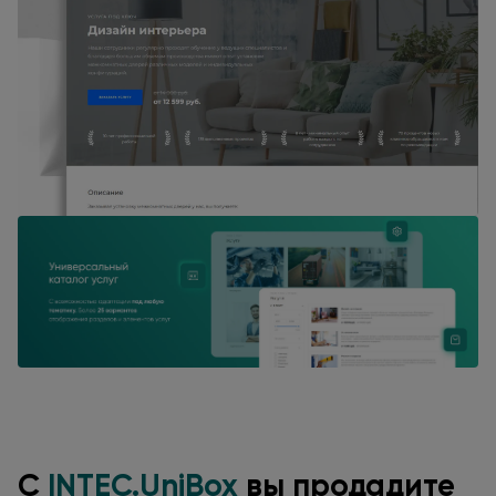
С
INTEC.UniBox
вы продадите