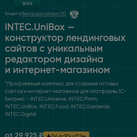
Входит в
Реестр российского ПО
INTEC.UniBox —
конструктор лендинговых
сайтов
с уникальным
редактором дизайна
и интернет
-магазином
*Программный комплекс для создания готовых
сайтов и интернет-магазинов для платформы 1С-
Битрикс - INTEC.Universe, INTEC.Prom,
INTEC.UniBox, INTEC.Food, INTEC.Garderob,
INTEC.Digital
от 29 925 ₽
24
д
:
10
ч
:
02
м