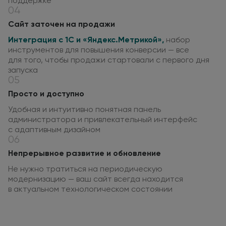
поддержке
04
Сайт заточен
на продажи
Интеграция
с 1С
и «Яндекс.Метрикой»
,
набор
инструментов
для повышения
конверсии — все
для того
, чтобы продажи стартовали
с первого
дня
запуска
05
Просто
и доступно
Удобная
и интуитивно
понятная панель
администратора
и привлекательный
интерфейс
с адаптивным
дизайном
06
Непрерывное развитие
и обновление
Не нужно тратиться
на периодическую
модернизацию — ваш сайт всегда находится
в актуальном
технологическом состоянии