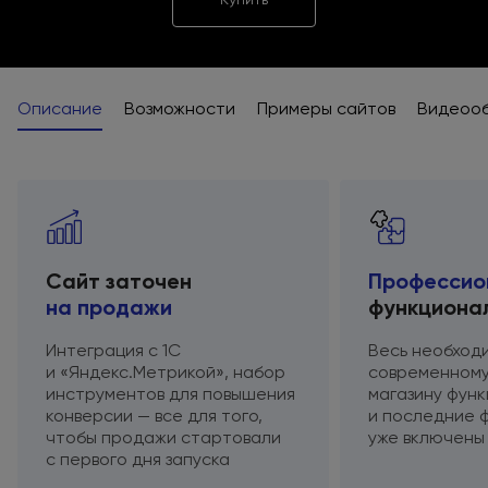
Описание
Возможности
Примеры сайтов
Видеоо
Сайт заточен
Профессио
на продажи
функциона
Интеграция
с 1С
Весь необход
и «Яндекс.Метрикой»,
набор
современному
инструментов
для повышения
магазину фун
конверсии — все для того,
и последние
ф
чтобы продажи стартовали
уже включены
с первого
дня запуска