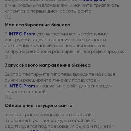
с минимальными
вложениями
и начните
привлекать
клиентов
с первых
дней работы сайта
02
Масштабирование бизнеса
В
INTEC.Prom
уже внедрены все необходимые
инструменты
для повышения
эффективности
рекламных кампаний, привлечения клиентов
из других
регионов
и расширения
географии продаж
03
Запуск нового направления бизнеса
Быстро тестируйте гипотезы, выходите
на новые
рынки
и расширяйте
линейку продуктов —
с
INTEC.Prom
вы запустите сайт для этих задач
за несколько
дней
04
Обновление текущего сайта
Быстро трансформируйте старый сайт
в современную
площадку, которая легко
адаптируется под требования рынка
и при этом