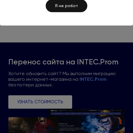
Я не робот
Перенос сайта
на INTEC.Prom
Хотите обновить сайт? Мы выполним миграцию
вашего интернет-магазина
на
INTEC.Prom
без потери
данных.
УЗНАТЬ СТОИМОСТЬ