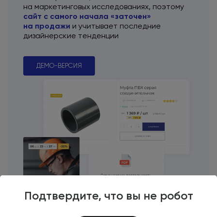
на маркетинговых
исследованиях, поэтому
сайт
с самого
начала «заточен»
на продажи
и учитывает
последние
дизайнерские тенденции
ДЕМО-ВЕРСИЯ
Подтвердите, что вы не робот